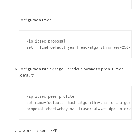
Konfiguracja IPSec:
/ip ipsec proposal

set [ find default=yes ] enc-algorithms=aes-256-cbc
Konfiguracja istniejącego – predefiniowanego profilu IPSec
„default”
/ip ipsec peer profile

set name="default" hash-algorithm=sha1 enc-algorithm
proposal-check=obey nat-traversal=yes dpd-interval=
Utworzenie konta PPP