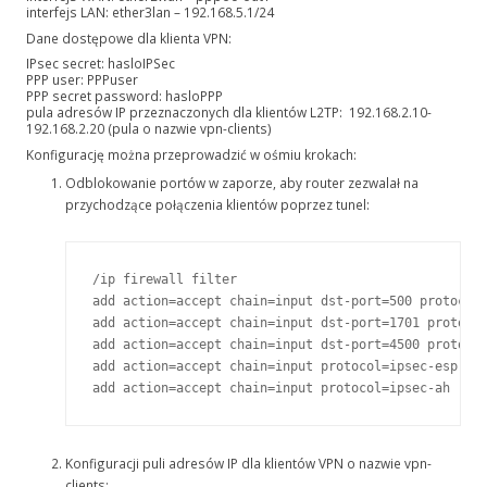
interfejs LAN: ether3lan – 192.168.5.1/24
Dane dostępowe dla klienta VPN:
IPsec secret: hasloIPSec
PPP user: PPPuser
PPP secret password: hasloPPP
pula adresów IP przeznaczonych dla klientów L2TP: 192.168.2.10-
192.168.2.20 (pula o nazwie vpn-clients)
Konfigurację można przeprowadzić w ośmiu krokach:
Odblokowanie portów w zaporze, aby router zezwalał na
przychodzące połączenia klientów poprzez tunel:
/ip firewall filter

add action=accept chain=input dst-port=500 protocol=
add action=accept chain=input dst-port=1701 protocol
add action=accept chain=input dst-port=4500 protocol
add action=accept chain=input protocol=ipsec-esp

add action=accept chain=input protocol=ipsec-ah
Konfiguracji puli adresów IP dla klientów VPN o nazwie vpn-
clients: