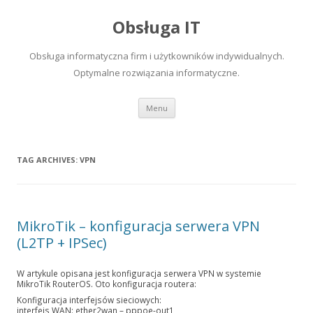
Obsługa IT
Obsługa informatyczna firm i użytkowników indywidualnych.
Optymalne rozwiązania informatyczne.
Skip to content
Menu
TAG ARCHIVES:
VPN
MikroTik – konfiguracja serwera VPN
(L2TP + IPSec)
W artykule opisana jest konfiguracja serwera VPN w systemie
MikroTik RouterOS. Oto konfiguracja routera:
Konfiguracja interfejsów sieciowych:
interfejs WAN: ether2wan – pppoe-out1