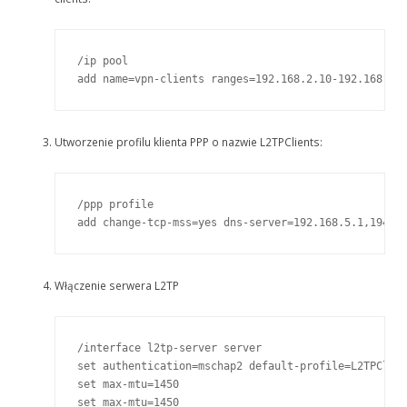
/ip pool

add name=vpn-clients ranges=192.168.2.10-192.168.2.
Utworzenie profilu klienta PPP o nazwie L2TPClients:
/ppp profile

add change-tcp-mss=yes dns-server=192.168.5.1,194.2
Włączenie serwera L2TP
/interface l2tp-server server

set authentication=mschap2 default-profile=L2TPClien
set max-mtu=1450

set max-mtu=1450