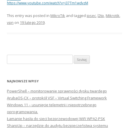
https://www.youtube.com/watch?v=j37Tm1wdvzM
This entry was posted in
MikroTik
and tagged
ipsec
,
l2tp
,
Mikrotik
,
vpn
on
19 lutego 2019
.
Szukaj:
NAJNOWSZE WPISY
PowerShell – monitorowanie sprawności dysku twardego
ArubaOS-CX – protokół VSF – Virtual Switching Framework
Windows 11 – usunięcie telemetrii i niepotrzebnego
oprogramowania.
Łamanie hasła do sieci bezprzewodowej WiFi WPA2-PSK
SharpUp – narzędzie do audytu bezpieczeństwa systemu