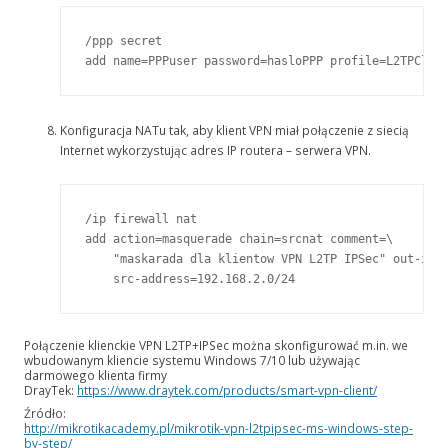
/ppp secret

add name=PPPuser password=hasloPPP profile=L2TPClie
Konfiguracja NATu tak, aby klient VPN miał połączenie z siecią
Internet wykorzystując adres IP routera – serwera VPN.
/ip firewall nat
add action=masquerade chain=srcnat comment=\
    "maskarada dla klientow VPN L2TP IPSec" out-int
    src-address=192.168.2.0/24
Połączenie klienckie VPN L2TP+IPSec można skonfigurować m.in. we
wbudowanym kliencie systemu Windows 7/10 lub używając
darmowego klienta firmy
DrayTek:
https://www.draytek.com/products/smart-vpn-client/
Źródło:
http://mikrotikacademy.pl/mikrotik-vpn-l2tpipsec-ms-windows-step-
by-step/