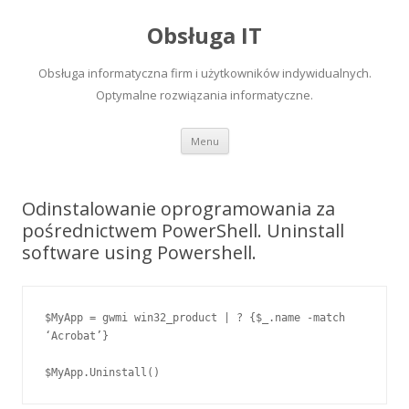
Obsługa IT
Obsługa informatyczna firm i użytkowników indywidualnych.
Optymalne rozwiązania informatyczne.
Skip to content
Menu
Odinstalowanie oprogramowania za
pośrednictwem PowerShell. Uninstall
software using Powershell.
$MyApp = gwmi win32_product | ? {$_.name -match 
‘Acrobat’}
$MyApp.Uninstall()