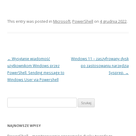
This entry was posted in
Microsoft
,
PowerShell
on
4 grudnia 2022
.
Post navigation
←
Wysyłanie wiadomość
Windows 11 – zaszyfrowany dysk
użytkownikom Windows przez
po zastosowaniu narzędzia
PowerShell. Sending message to
Sysprep.
→
Windows User via Powershell
Szukaj:
NAJNOWSZE WPISY