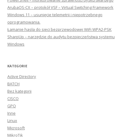
PowerShell – monitorowanie sprawności dysku twardego
ArubaOS-CX – protokół VSF – Virtual Switching Framework
Windows 11 – usunięcie telemetrii i niepotrzebnego
oprogramowania.
Łamanie hasła do sieci bezprzewodowej WiFi WPA2-PSK
SharpUp – narzędzie do audytu bezpieczeństwa systemu
Windows
KATEGORIE
Active Directory
BATCH
Bez kategorii
CISCO
GPO
Inne
Linux
Microsoft
MikroTik