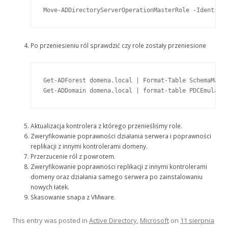
Move-ADDirectoryServerOperationMasterRole -Identity
Po przeniesieniu ról sprawdzić czy role zostały przeniesione
Get-ADForest domena.local | Format-Table SchemaMaste
Get-ADDomain domena.local | format-table PDCEmulato
Aktualizacja kontrolera z którego przenieśliśmy role.
Zweryfikowanie poprawności działania serwera i poprawności
replikacji z innymi kontrolerami domeny.
Przerzucenie ról z powrotem.
Zweryfikowanie poprawności replikacji z innymi kontrolerami
domeny oraz działania samego serwera po zainstalowaniu
nowych łatek.
Skasowanie snapa z VMware.
This entry was posted in
Active Directory
,
Microsoft
on
11 sierpnia