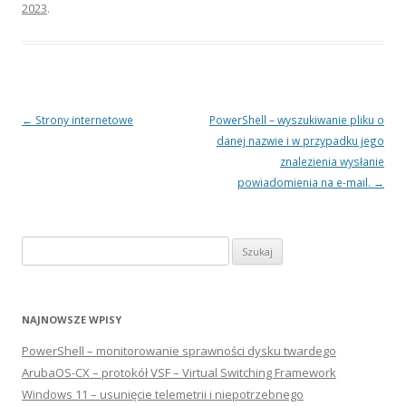
2023
.
Post navigation
←
Strony internetowe
PowerShell – wyszukiwanie pliku o
danej nazwie i w przypadku jego
znalezienia wysłanie
powiadomienia na e-mail.
→
Szukaj:
NAJNOWSZE WPISY
PowerShell – monitorowanie sprawności dysku twardego
ArubaOS-CX – protokół VSF – Virtual Switching Framework
Windows 11 – usunięcie telemetrii i niepotrzebnego